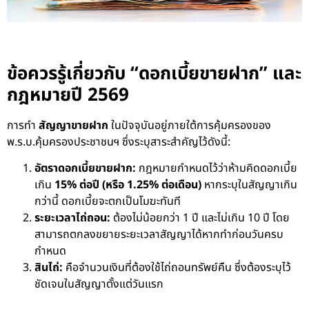
ข้อควรรู้เกี่ยวกับ “ดอกเบี้ยขายฝาก” และ
กฎหมายปี 2569
การทำ
สัญญาขายฝาก
ในปัจจุบันอยู่ภายใต้การคุ้มครองของ
พ.ร.บ.คุ้มครองประชาชนฯ ซึ่งระบุสาระสำคัญไว้ดังนี้:
อัตราดอกเบี้ยขายฝาก:
กฎหมายกำหนดไว้ว่าห้ามคิดดอกเบี้ย
เกิน
15% ต่อปี (หรือ 1.25% ต่อเดือน)
หากระบุในสัญญาเกิน
กว่านี้ ดอกเบี้ยจะตกเป็นโมฆะทันที
ระยะเวลาไถ่ถอน:
ต้องไม่น้อยกว่า 1 ปี และไม่เกิน 10 ปี โดย
สามารถตกลงขยายระยะเวลาสัญญาได้หากทำก่อนวันครบ
กำหนด
สินไถ่:
คือจำนวนเงินที่ต้องใช้ไถ่ถอนทรัพย์คืน ซึ่งต้องระบุไว้
ชัดเจนในสัญญาตั้งแต่วันแรก