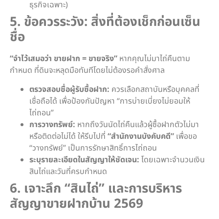
ธุรกิจเฉพาะ)
5. ข้อควรระวัง: สิ่งที่ต้องเช็กก่อนเซ็น
ชื่อ
“จำไว้เสมอว่า ขายฝาก = ขายจริง”
หากคุณไม่มาไถ่คืนตาม
กำหนด ที่ดินจะหลุดมือทันทีโดยไม่ต้องรอคำสั่งศาล
ตรวจสอบชื่อผู้รับซื้อฝาก:
ควรเลือกสถาบันหรือบุคคลที่
เชื่อถือได้ เพื่อป้องกันปัญหา “การบ่ายเบี่ยงไม่ยอมให้
ไถ่ถอน”
การวางทรัพย์:
หากถึงวันนัดไถ่คืนแล้วผู้ซื้อฝากตัวไม่มา
หรือติดต่อไม่ได้ ให้รีบไปที่
“สำนักงานบังคับคดี”
เพื่อขอ
“วางทรัพย์” เป็นการรักษาสิทธิ์การไถ่ถอน
ระบุรายละเอียดในสัญญาให้ชัดเจน:
โดยเฉพาะจำนวนเงิน
สินไถ่และวันที่ครบกำหนด
6. เจาะลึก “สินไถ่” และการบริหาร
สัญญาขายฝากบ้าน 2569