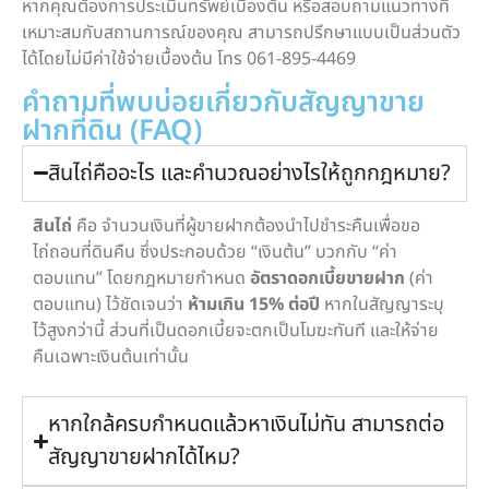
หากคุณต้องการประเมินทรัพย์เบื้องต้น หรือสอบถามแนวทางที่
เหมาะสมกับสถานการณ์ของคุณ สามารถปรึกษาแบบเป็นส่วนตัว
ได้โดยไม่มีค่าใช้จ่ายเบื้องต้น โทร
061-895-4469
คำถามที่พบบ่อยเกี่ยวกับสัญญาขาย
ฝากที่ดิน (FAQ)
สินไถ่คืออะไร และคำนวณอย่างไรให้ถูกกฎหมาย?
สินไถ่
คือ จำนวนเงินที่ผู้ขายฝากต้องนำไปชำระคืนเพื่อขอ
ไถ่ถอนที่ดินคืน ซึ่งประกอบด้วย “เงินต้น” บวกกับ “ค่า
ตอบแทน” โดยกฎหมายกำหนด
อัตราดอกเบี้ยขายฝาก
(ค่า
ตอบแทน) ไว้ชัดเจนว่า
ห้ามเกิน 15% ต่อปี
หากในสัญญาระบุ
ไว้สูงกว่านี้ ส่วนที่เป็นดอกเบี้ยจะตกเป็นโมฆะทันที และให้จ่าย
คืนเฉพาะเงินต้นเท่านั้น
หากใกล้ครบกำหนดแล้วหาเงินไม่ทัน สามารถต่อ
สัญญาขายฝากได้ไหม?