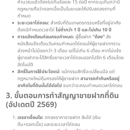
คำนวณแล้วต้องไม่เกินร้อยละ 15 ต่อปี หากระบุเกินกว่านี้
กฎหมายถือว่าดอกเบี้ยเป็นโมฆะและให้ปรับลดลงตามที่
กำหนด
ระยะเวลาไถ่ถอน:
สำหรับที่ดินเกษตรกรรมหรือที่อยู่อาศัย
ต้องมีกำหนดเวลาไถ่
ไม่ต่ำกว่า 1 ปี และไม่เกิน 10 ปี
การแจ้งเตือนก่อนครบกำหนด:
ผู้ซื้อฝาก
“ต้อง”
ส่ง
หนังสือแจ้งเตือนวันครบกำหนดไถ่ถอนให้ผู้ขายฝากทราบ
ล่วงหน้าไม่น้อยกว่า 3 เดือน แต่ไม่เกิน 6 เดือน หากไม่แจ้ง
ผู้ขายฝากจะได้สิทธิ์ขยายเวลาไถ่ถอนออกไปอีก 6 เดือนโดย
อัตโนมัติ
สิทธิ์ในการใช้ประโยชน์:
แม้กรรมสิทธิ์จะเปลี่ยนมือ แต่
กฎหมายใหม่คุ้มครองให้ผู้ขายฝาก
สามารถทำกินหรืออยู่
อาศัยในที่ดินนั้นได้ต่อไป
จนกว่าจะครบกำหนดเวลาไถ่ถอน
3. ขั้นตอนการทำสัญญาขายฝากที่ดิน
(อัปเดตปี 2569)
เจรจาเงื่อนไข:
ตกลงราคาขายฝาก สินไถ่ (เงิน
ต้น+ดอกเบี้ย) และระยะเวลาไถ่ถอน