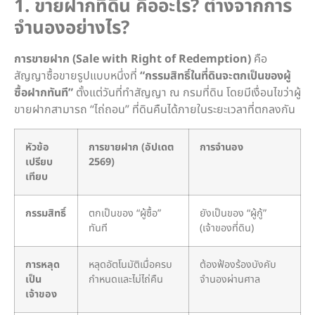
1. ขายฝากที่ดิน คืออะไร? ต่างจากการ
จำนองอย่างไร?
การขายฝาก (Sale with Right of Redemption)
คือ
สัญญาซื้อขายรูปแบบหนึ่งที่
“กรรมสิทธิ์ในที่ดินจะตกเป็นของผู้
ซื้อฝากทันที”
ตั้งแต่วันที่ทำสัญญา ณ กรมที่ดิน โดยมีเงื่อนไขว่าผู้
ขายฝากสามารถ “ไถ่ถอน” ที่ดินคืนได้ภายในระยะเวลาที่ตกลงกัน
หัวข้อ
การขายฝาก (อัปเดต
การจำนอง
เปรียบ
2569)
เทียบ
กรรมสิทธิ์
ตกเป็นของ “ผู้ซื้อ”
ยังเป็นของ “ผู้กู้”
ทันที
(เจ้าของที่ดิน)
การหลุด
หลุดอัตโนมัติเมื่อครบ
ต้องฟ้องร้องบังคับ
เป็น
กำหนดและไม่ไถ่คืน
จำนองผ่านศาล
เจ้าของ