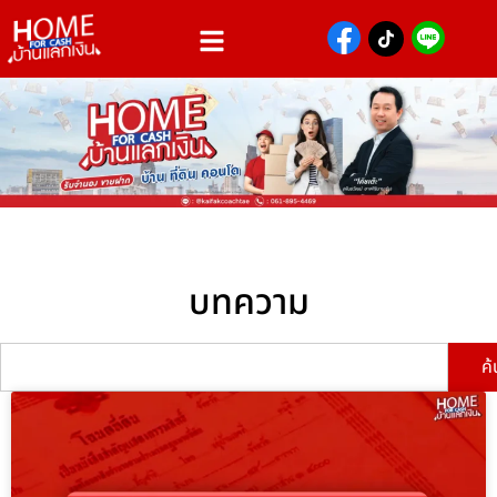
บทความ
ค