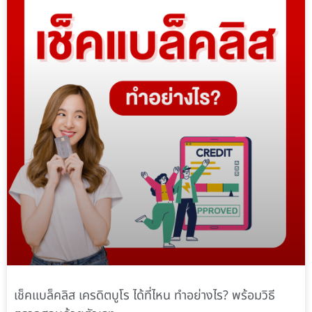
เช็คแบล็คลิส เครดิตบูโร ได้ที่ไหน ทำอย่างไร? พร้อมวิธี