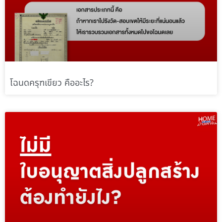
โฉนดครุฑเขียว คืออะไร?