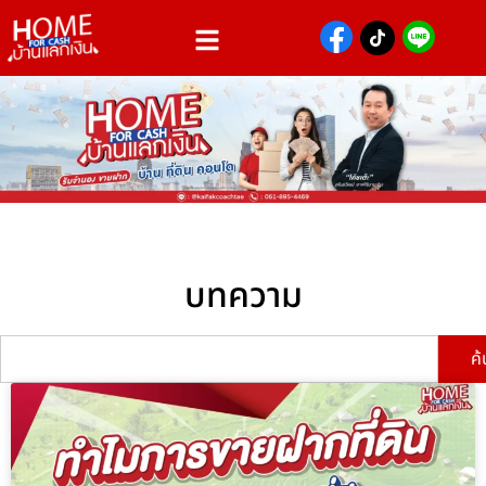
บทความ
ค