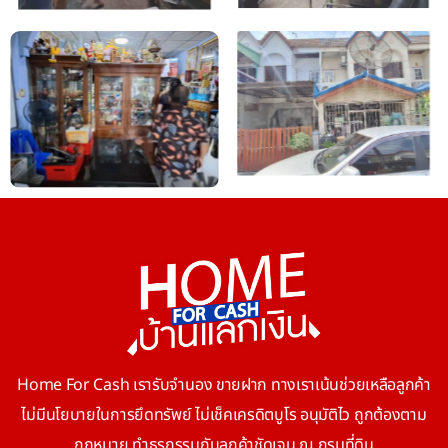
Home For Cash เรารับจำนอง ขายฝาก ทางเราเน้นช่วยเหลือลูกค้า
ไม่มีนโยบายในการยึดทรัพย์ ไม่เช็คเครดิตบูโร อนุมัติไว ถูกต้องตาม
กฎหมาย ทำธุรกรรมกับลูกค้าชัดเจน ณ กรมที่ดิน